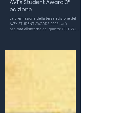
AVFX Student Award 3°
edizione
La premiazione della terza edizione del
AVFX STUDENT AWARDS 2026 sarà
ospitata all'interno del quinto: FESTIVAL
DEGLI EFFETTI VISIVI E DELL'ANIMAZIONE
CGI che si terrà a Roma il 18 Aprile 2026.
Il premio creato dall'Associazione Effetti
Visivi è dedicato alle opere realizzate
dagli studenti come progetti personali o
prodotte durante i corsi di formazione
dedicati a: Effetti Visivi, Computer
Graphics, Animazione 3D, Compositing e
RealTime svolti nel biennio 2024/2025.
Per la p