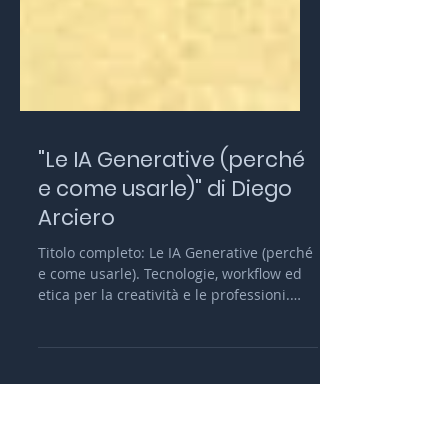
"Le IA Generative (perché
e come usarle)" di Diego
Arciero
Titolo completo: Le IA Generative (perché
e come usarle). Tecnologie, workflow ed
etica per la creatività e le professioni.
Autore: Diego Arciero. Editore: Audino.
Collana: Manuali, numero approssimativo
296 pagine. Contenuti principali: