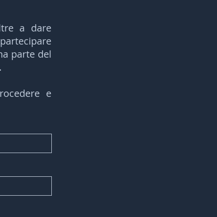
ltre a dare
 partecipare
na parte del
.
procedere e