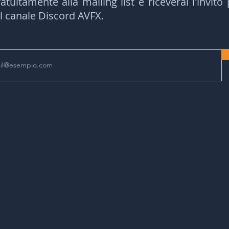
ratuitamente a
lla mailing list e riceverai l'invito
l canale Discord AVFX.