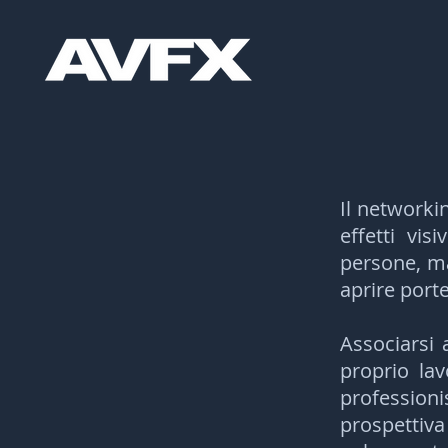
Il n
e
tworkin
effetti visi
persone, ma
aprire porte
Associarsi
proprio lav
profession
prospettiva