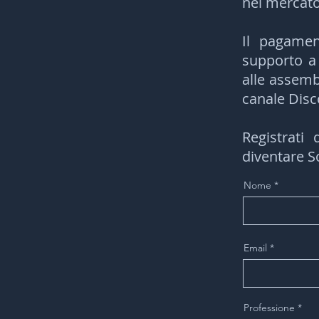
nel mercato
Il pagamen
supporto a t
alle assemb
canale Disc
Registrati
diventare So
Nome
Email
Professione