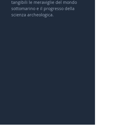
tangibili le meraviglie del mondo 
sottomarino e il progresso della 
scienza archeologica.
https://www.hgvitalia.it/