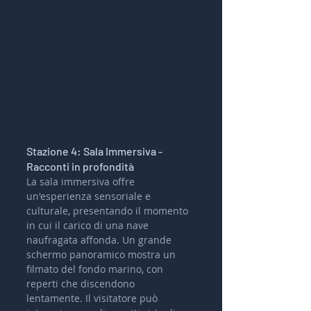
Stazione 4: Sala Immersiva - 
Racconti in profondità
La sala immersiva offre 
un'esperienza sensoriale e 
culturale, presentando il momento 
in cui il carico di una nave 
naufragata affonda. Un grande 
schermo panoramico mostra un 
filmato del fondo marino, con 
reperti che discendono 
lentamente. Il visitatore può 