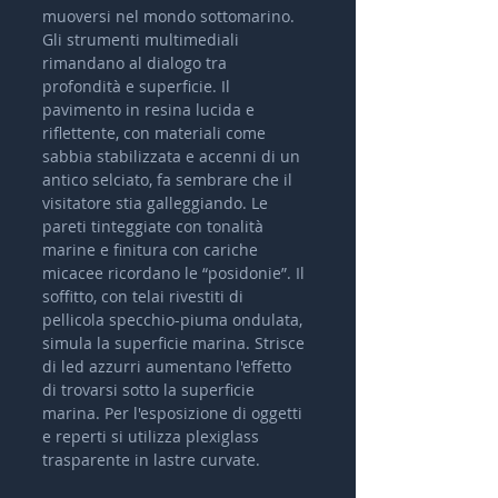
muoversi nel mondo sottomarino.
Gli strumenti multimediali 
rimandano al dialogo tra 
profondità e superficie. Il 
pavimento in resina lucida e 
riflettente, con materiali come 
sabbia stabilizzata e accenni di un 
antico selciato, fa sembrare che il 
visitatore stia galleggiando. Le 
pareti tinteggiate con tonalità 
marine e finitura con cariche 
micacee ricordano le “posidonie”. Il 
soffitto, con telai rivestiti di 
pellicola specchio-piuma ondulata, 
simula la superficie marina. Strisce 
di led azzurri aumentano l'effetto 
di trovarsi sotto la superficie 
marina. Per l'esposizione di oggetti 
e reperti si utilizza plexiglass 
trasparente in lastre curvate.