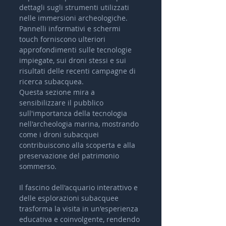
dettagli sugli strumenti utilizzati 
nelle immersioni archeologiche. 
Pannelli informativi e schermi 
touch forniscono ulteriori 
approfondimenti sulle tecnologie 
impiegate, sui droni stessi e sui 
risultati delle recenti campagne di 
ricerca subacquea.
Questa sezione mira a 
sensibilizzare il pubblico 
sull'importanza della tecnologia 
nell'archeologia marina, mostrando 
come i droni subacquei 
contribuiscono alla scoperta e alla 
preservazione del patrimonio 
sommerso.
Il fascino dell'acquario interattivo e 
delle esplorazioni subacquee 
trasforma la visita in un'esperienza 
educativa e coinvolgente, rendendo 