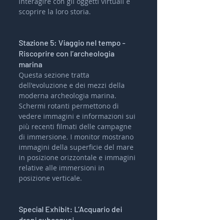
interagire con gli oggetti virtuali e 
scoprire la loro storia.
Stazione 5: Viaggio nel tempo - 
Riscoprire con l’archeologia 
marina
Questa sezione tratta 
dell'evoluzione e dei mezzi della 
moderna archeologia marina. 
Schermi rotanti permettono di 
vedere immagini e informazioni sui 
più recenti filmati delle campagne 
di immersione. I monitor mostrano 
immagini della superficie del mare 
in posizione orizzontale e immagini 
relative alle immersioni in 
posizione verticale.
Special Exhibit: L’Acquario dei 
droni subacquei