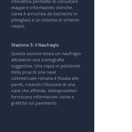
interattivo permette di consultare 
mappe e informazioni storiche. 
L'area è arricchita da bacheche in 
plexiglass e un sistema di schermi 
rotanti.
Stazione 3: Il Naufragio
Questa sezione evoca un naufragio 
attraverso una scenografia 
suggestiva. Una copia in polistirolo 
della prua di una nave 
commerciale romana è fissata alle 
pareti, creando l'illusione di una 
nave che affonda. Videoproiettori 
forniscono informazioni visive e 
grafiche sul pavimento.