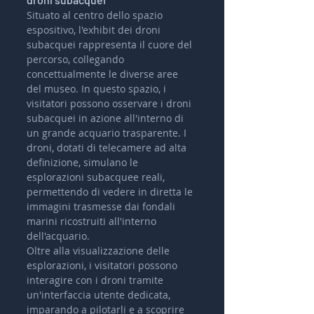
Situato al centro dello spazio 
espositivo, l'exhibit dei droni 
subacquei rappresenta il cuore del 
percorso, collegando 
concettualmente le diverse aree 
del museo. In questo spazio, i 
visitatori possono osservare i droni 
subacquei in azione all'interno di 
un grande acquario trasparente. I 
droni, dotati di telecamere ad alta 
definizione, simulano le 
esplorazioni subacquee reali, 
permettendo di vedere in diretta le 
immagini trasmesse dai fondali 
marini ricostruiti all'interno 
dell'acquario.
Oltre alla visualizzazione delle 
esplorazioni, i visitatori possono 
interagire con i droni tramite 
un'interfaccia utente dedicata, 
imparando a pilotarli e a scoprire 