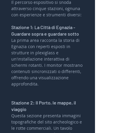
Il percorso espositivo si snoda 
attraverso cinque stazioni, ognuna 
con esperienze e strumenti diversi:
Stazione 1: La Città di Egnazia - 
Guardare sopra e guardare sotto
La prima area racconta la storia di 
Egnazia con reperti esposti in 
strutture in plexiglass e 
un'installazione interattiva di 
schermi rotanti. I monitor mostrano 
contenuti sincronizzati o differenti, 
offrendo una visualizzazione 
approfondita.
Stazione 2: Il Porto, le mappe, il 
viaggio
Questa sezione presenta immagini 
topografiche del sito archeologico e 
le rotte commerciali. Un tavolo 