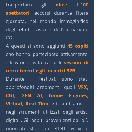
trasportato gli
oltre 1.100
spettatori
, accorsi durante l'itera
giornata, nel mondo immaginifico
degli effetti visivi e dell'animazione
CGI.
A questi si sono aggiunti
45 ospiti
che hanno partecipato attivamente
alle varie attività tra cui le
sessioni di
recruitment e gli incontri B2B
.
Durante il Festival, sono stati
approfonditi argomenti quali
VFX,
CGI, GEN AI, Game Engines,
Virtual, Real Time
e i cambiamenti
negli strumenti utilizzati dagli artisti
digitali. Gli ospiti provenienti dai più
rinomati studi di effetti visivi e