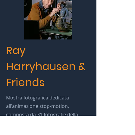
Ray
Harryhausen &
Friends
Mostra fotografica dedicata
all'animazione stop-motion,
composta da 31 fotografie della
collezione personale di
Pierfilippo
Siena
, dedicata a Ray Harryhausen, il