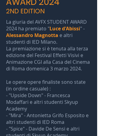
AWARD 2024
2ND EDITION
La giuria del AVFX STUDENT AWARD
2024 ha premiato "
Luce d'Abissi
" -
Alessandro Magnotta
e altri
studenti di IED Milano.
La premiazione si è tenuta alla terza
edizione del Festival Effetti Visivi e
Animazione CGI alla Casa del Cinema
di Roma domenica 3 marzo 2024.
Le opere opere finaliste sono state
(in ordine casuale) :
- "Upside Down" - Francesca
Modaffari e altri studenti Skyup
Academy
- "Mira" - Antonietta Grifo Esposito e
altri studenti di IED Roma
- "Spice" - Davide De Sensi e altri
studenti di Skyup Academy