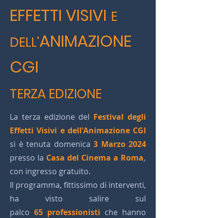
EFFETTI VISIVI
E
ANIMAZIONE
DELL'
CGI
TERZA
EDIZ
IONE
La terza edizione del
Festival degli
Effetti Visivi e dell'Animazione CGI
si è tenuta domenica
3 Marzo 2024
presso la
Casa del Cinema a Roma
,
con ingresso gratuito.
Il programma, fittissimo di interventi,
ha visto salire sul
palco
65
professionisti
che hanno