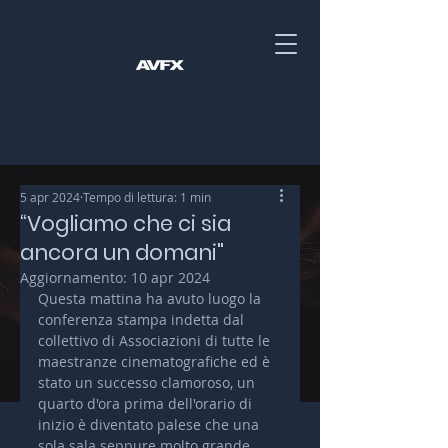
5 apr 2024
Tempo di lettura: 1 min
“Vogliamo che ci sia
ancora un domani"
Aggiornamento:
10 apr 2024
Questa mattina ha avuto luogo la 
conferenza stampa indetta dal 
collettivo di Associazioni di tutte le 
maestranze cinematografiche ed è 
stato un successo clamoroso, un 
quarto d'ora prima dell'orario di 
inizio è diventato palese che una 
sola sala seppure molto grande 