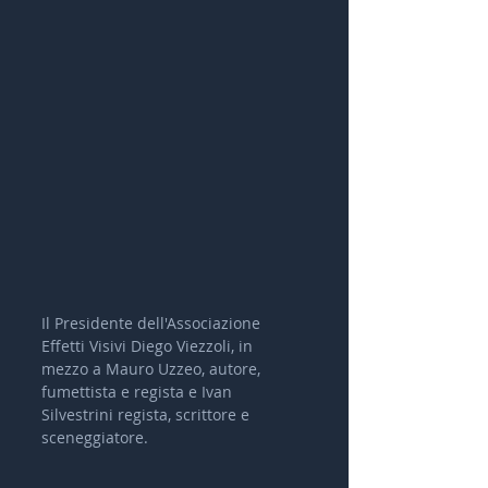
Il Presidente dell'Associazione 
Effetti Visivi Diego Viezzoli, in 
mezzo a Mauro Uzzeo, autore, 
fumettista e regista e Ivan 
Silvestrini regista, scrittore e 
sceneggiatore.