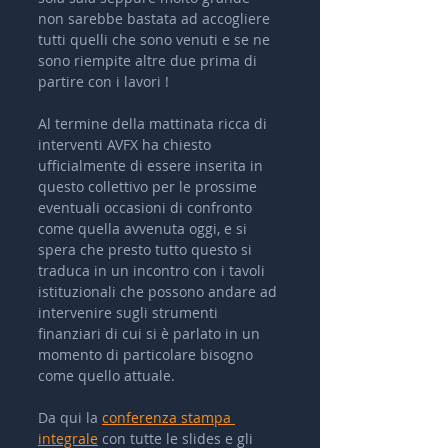
non sarebbe bastata ad accogliere 
tutti quelli che sono venuti e se ne 
sono riempite altre due prima di 
partire con i lavori !  
Al termine della mattinata ricca di 
interventi AVFX ha chiesto 
ufficialmente di essere inserita in 
questo collettivo per le prossime 
eventuali occasioni di confronto 
come quella avvenuta oggi, e si 
spera che presto tutto questo si 
traduca in un incontro con i tavoli 
istituzionali che possono andare ad 
intervenire sugli strumenti 
finanziari di cui si è parlato in un 
momento di particolare bisogno 
come quello attuale.
Da qui la 
conferenza stampa 
integrale
 con tutte le slides e gli 