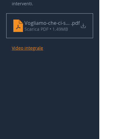
interventi.
Vogliamo-che-ci-sia-ancora-un-domani
.pdf
Scarica PDF • 1.49MB
Video integrale