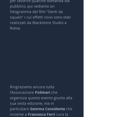
per favorire qualche domanda dal 
pubblico, qui vediamo un 
fotogramma del film "Denti da 
squalo" i cui effetti visivi sono stati 
realizzati da Blackstone Studio a 
Roma.
Ringraziamo ancora tutta 
l'Associazione 
Polimeri 
che 
organizza questo evento giunto alla 
sua sesta edizione, ma in 
particolare 
Gemma Cossidente
 che 
insieme a 
Francesca Ferri
 cura la 