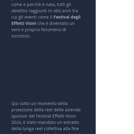
come e perchè è nata, tutti gli 
obiettivi raggiunti in otto anni tra 
cui gli eventi come il 
Festival degli 
Effetti Visivi
 che è diventato un 
vero e proprio fenomeno di 
successo.
Qui sotto un momento della 
proiezione della reel delle aziende 
sponsor del Festival Effetti Visivi 
2024, è stato mandato un estratto 
della lunga reel collettiva alla fine 