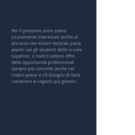
Per il prossimo anno siamo 
sicuramente interessati anche al 
discorso che Visioni Verticali porta 
avanti con gli studenti delle scuole 
superiori, il nostro settore offre 
delle opportunità professionali 
sempre più concrete anche nel 
nostro paese e c'è bisogno di farle 
conoscere ai ragazzi più giovani.