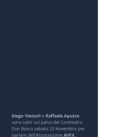
Diego Viezzoli 
e 
Raffaele Apuzzo
sono saliti sul palco del Cineteatro 
Don Bosco sabato 23 Novembre per 
parlare dell'Associazione 
AVFX
, 