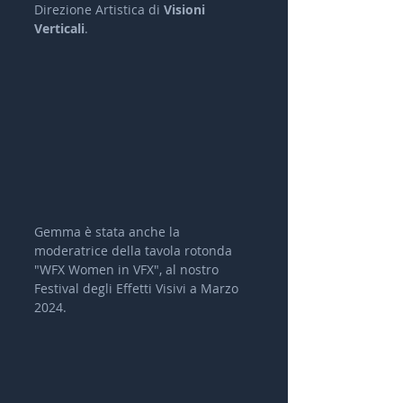
Direzione Artistica di 
Visioni 
Verticali
.
Gemma è stata anche la 
moderatrice della tavola rotonda 
"WFX Women in VFX", al nostro 
Festival degli Effetti Visivi a Marzo 
2024.