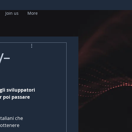
Join us
More
V-
li sviluppatori 
r poi passare 
taliani che 
 ottenere 