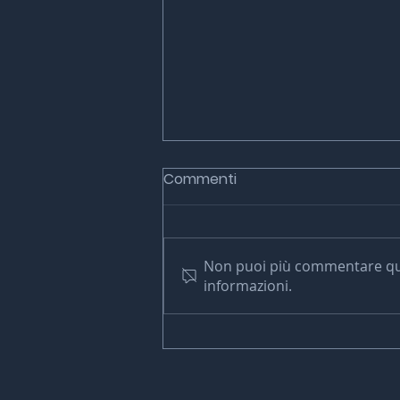
Commenti
Non puoi più commentare ques
informazioni.
AVFX AWARDS 2025
L’eccellenza degli Effetti
Visivi si riunisce a Spotorno