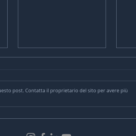
to post. Contatta il proprietario del sito per avere più
VES Award Nomination
AVFX
Event
ediz