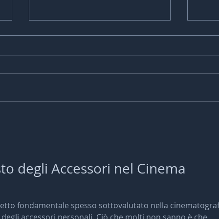
FESTIVAL EFFETTI VISIVI - 2A
FEST
EDIZIONE
EDIZ
sto degli Accessori nel Cinema 
etto fondamentale spesso sottovalutato nella cinematografi
o degli accessori personali. Ciò che molti non sanno è che 