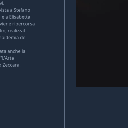
vi.
vista a Stefano 
 e a Elisabetta 
viene ripercorsa 
lm, realizzati 
epidemia del 
ta anche la 
"L'Arte 
lo Zeccara.