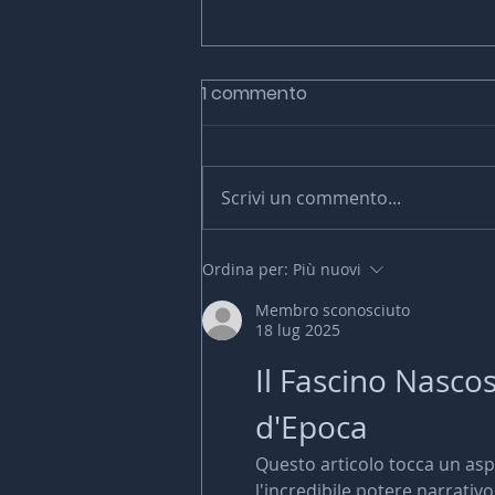
1 commento
Scrivi un commento...
"Le IA Generative (perché e
Ordina per:
Più nuovi
come usarle)" di Diego
Membro sconosciuto
Arciero
18 lug 2025
Il Fascino Nasco
d'Epoca
Questo articolo tocca un asp
l'incredibile potere narrativ