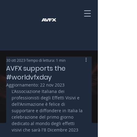
30 ott 2023
Tempo di lettura: 1 min
AVFX supports the
#worldvfxday
Aggiornamento:
22 nov 2023
L'Associazione Italiana dei 
professionisti degli Effetti Visivi e 
dell'Animazione è felice di 
supportare e diffondere in Italia la 
celebrazione del primo giorno 
dedicato al mondo degli effetti 
visivi che sarà l'8 Dicembre 2023