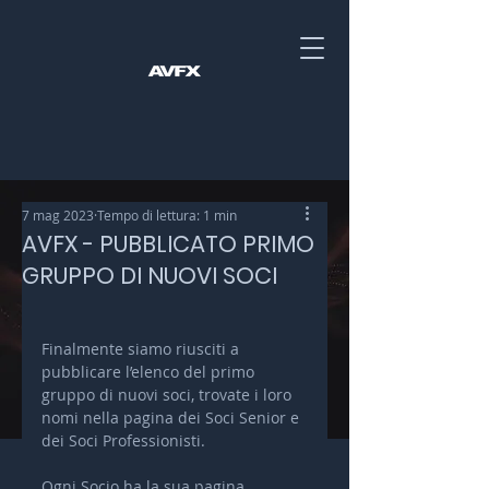
7 mag 2023
Tempo di lettura: 1 min
AVFX - PUBBLICATO PRIMO
GRUPPO DI NUOVI SOCI
Finalmente siamo riusciti a 
pubblicare l’elenco del primo 
gruppo di nuovi soci, trovate i loro 
nomi nella pagina dei Soci Senior e 
dei Soci Professionisti.
Ogni Socio ha la sua pagina 