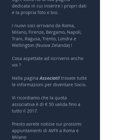
dedicata in cui inserire i propri dati 
e la propria foto e bio.
I nuovi soci arrivano da Roma, 
Milano, Firenze, Bergamo, Napoli, 
Trani, Ragusa, Trento, Londra e 
Wellington (Nuova Zelanda) !
Cosa aspettate ad iscrivervi anche 
voi ?
Nella pagina 
Associati!
 trovate tutte 
le informazioni per diventare Socio.
Vi ricordiamo che la quota 
associativa è di € 50 valida fino a 
tutto il 2017.
Presto avrete notizie sui prossimi 
appuntamenti di AVFX a Roma e 
Milano