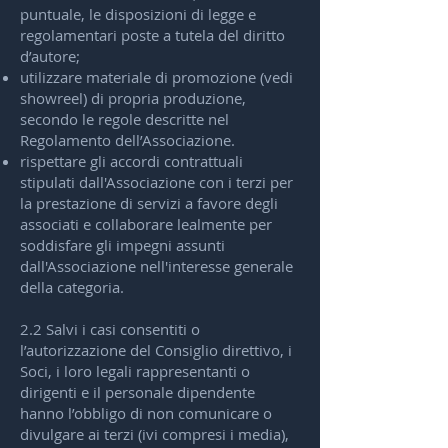
puntuale, le disposizioni di legge e
regolamentari poste a tutela del diritto
d’autore;
utilizzare materiale di promozione (vedi
showreel) di propria produzione,
secondo le regole descritte nel
Regolamento dell’Associazione.
rispettare gli accordi contrattuali
stipulati dall'Associazione con i terzi per
la prestazione di servizi a favore degli
associati e collaborare lealmente per
soddisfare gli impegni assunti
dall'Associazione nell'interesse generale
della categoria.
2.2 Salvi i casi consentiti o
l’autorizzazione del Consiglio direttivo, i
Soci, i loro legali rappresentanti o
dirigenti e il personale dipendente
hanno l’obbligo di non comunicare o
divulgare ai terzi (ivi compresi i media),