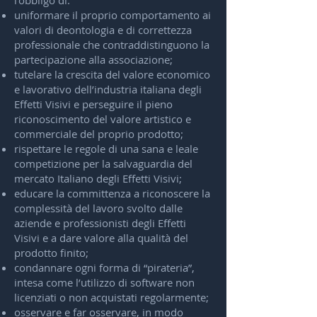
l’obbligo di:
uniformare il proprio comportamento ai
valori di deontologia e di correttezza
professionale che contraddistinguono la
partecipazione alla associazione;
tutelare la crescita del valore economico
e lavorativo dell’industria italiana degli
Effetti Visivi e perseguire il pieno
riconoscimento del valore artistico e
commerciale del proprio prodotto;
rispettare le regole di una sana e leale
competizione per la salvaguardia del
mercato Italiano degli Effetti Visivi;
educare la committenza a riconoscere la
complessità del lavoro svolto dalle
aziende e professionisti degli Effetti
Visivi e a dare valore alla qualità del
prodotto finito;
condannare ogni forma di “pirateria”,
intesa come l’utilizzo di software non
licenziati o non acquistati regolarmente;
osservare e far osservare, in modo