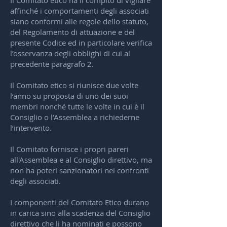
Il Comitato etico ha il compito di vigilare
affinché i comportamenti degli associati
siano conformi alle regole dello statuto,
del Regolamento di attuazione e del
presente Codice ed in particolare verifica
l’osservanza degli obblighi di cui al
precedente paragrafo 2.
Il Comitato etico si riunisce due volte
l’anno su proposta di uno dei suoi
membri nonché tutte le volte in cui è il
Consiglio o l’Assemblea a richiederne
l’intervento.
Il Comitato fornisce i propri pareri
all'Assemblea e al Consiglio direttivo, ma
non ha poteri sanzionatori nei confronti
degli associati.
I componenti del Comitato Etico durano
in carica sino alla scadenza del Consiglio
direttivo che li ha nominati e possono